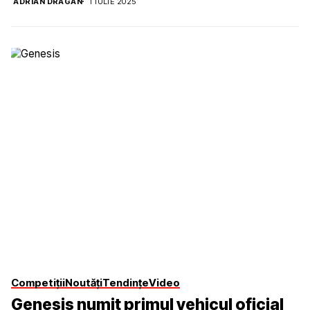
ADRIAN DRAGAN
1 IULIE 2025
Competiții
Noutăți
Tendințe
Video
Genesis numit primul vehicul oficial