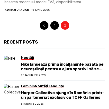
lansarea recentului model EV3, disponibilitatea...
ADRIAN DRAGAN
16 IUNIE 2025
1
2
RECENT POSTS
Noutăți
Nike lansează prima încălțăminte bazată pe
neuroștiință pentru a ajuta sportivii să se
simtă calmi, concentrați și prezenți
20 IANUARIE 2026
Feminin
Noutăți
Tendințe
Harper Collective ajunge în România printr-
un parteneriat exclusiv cu TOFF Galleries
6 IANUARIE 2026