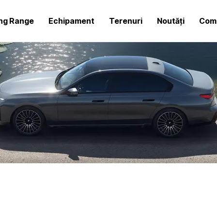
ing Range
Echipament
Terenuri
Noutăți
Comp