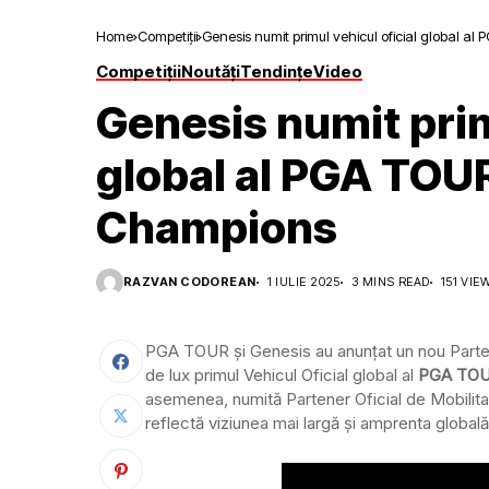
Home
Competiții
Genesis numit primul vehicul oficial global 
Competiții
Noutăți
Tendințe
Video
Genesis numit prim
global al PGA TOU
Champions
RAZVAN CODOREAN
1 IULIE 2025
3 MINS READ
151 VIE
PGA TOUR și Genesis au anunțat un nou Parten
de lux primul Vehicul Oficial global al
PGA TOU
asemenea, numită Partener Oficial de Mobilit
reflectă viziunea mai largă și amprenta global