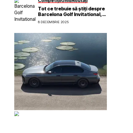
Competiții
Ghid
Noutăți
Tot ce trebuie să știți despre
Barcelona Golf Invitational,
prezentat de BOAT și Voly
8 DECEMBRIE 2025