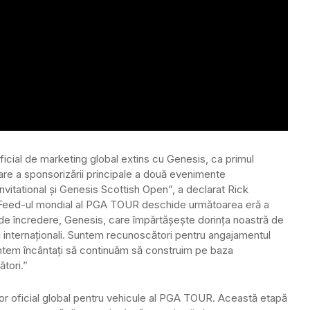
icial de marketing global extins cu Genesis, ca primul
are a sponsorizării principale a două evenimente
nvitational și Genesis Scottish Open”, a declarat Rick
„Feed-ul mondial al PGA TOUR deschide următoarea eră a
l de încredere, Genesis, care împărtășește dorința noastră de
ri internaționali. Suntem recunoscători pentru angajamentul
suntem încântați să continuăm să construim pe baza
ători.”
or oficial global pentru vehicule al PGA TOUR. Această etapă