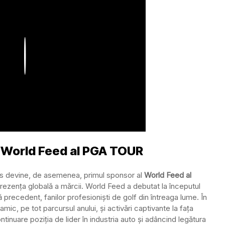
Play
l World Feed al PGA TOUR
sis devine, de asemenea, primul sponsor al
World Feed al
 prezența globală a mărcii. World Feed a debutat la începutul
ă precedent, fanilor profesioniști de golf din întreaga lume. În
mic, pe tot parcursul anului, și activări captivante la fața
ntinuare poziția de lider în industria auto și adâncind legătura