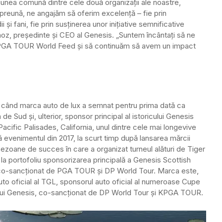
iunea comună dintre cele două organizații ale noastre,
Împreună, ne angajăm să oferim excelență – fie prin
 și fani, fie prin susținerea unor inițiative semnificative
oz, președinte și CEO al Genesis. „Suntem încântați să ne
l PGA TOUR World Feed și să continuăm să avem un impact
 când marca auto de lux a semnat pentru prima dată ca
e Sud și, ulterior, sponsor principal al istoricului Genesis
Pacific Palisades, California, unul dintre cele mai longevive
venimentul din 2017, la scurt timp după lansarea mărcii
zoane de succes în care a organizat turneul alături de Tiger
a portofoliu sponsorizarea principală a Genesis Scottish
 co-sancționat de PGA TOUR și DP World Tour. Marca este,
to oficial al TGL, sponsorul auto oficial al numeroase Cupe
ului Genesis, co-sancționat de DP World Tour și KPGA TOUR.