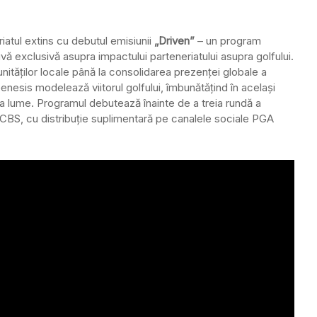
atul extins cu debutul emisiunii
„Driven”
– un program
vă exclusivă asupra impactului parteneriatului asupra golfului.
unităților locale până la consolidarea prezenței globale a
enesis modelează viitorul golfului, îmbunătățind în același
eaga lume. Programul debutează înainte de a treia rundă a
 CBS, cu distribuție suplimentară pe canalele sociale PGA