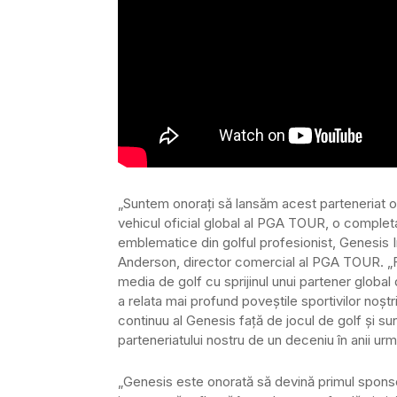
„Suntem onorați să lansăm acest parteneriat of
vehicul oficial global al PGA TOUR, o complet
emblematice din golful profesionist, Genesis I
Anderson, director comercial al PGA TOUR. 
media de golf cu sprijinul unui partener globa
a relata mai profund poveștile sportivilor noșt
continuu al Genesis față de jocul de golf și 
parteneriatului nostru de un deceniu în anii urm
„Genesis este onorată să devină primul spons