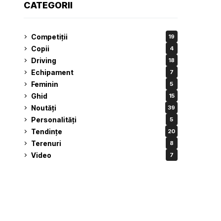
CATEGORII
Competiții
19
Copii
4
Driving
18
Echipament
7
Feminin
5
Ghid
15
Noutăți
39
Personalități
5
Tendințe
20
Terenuri
8
Video
7