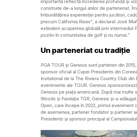
importantă reflectă încrederea profundă și viz
construite de-a lungul anilor de parteneriat. 
îmbunătățirea experienței pentru jucători, caddii
precum California Rises”, a declarat José Muñ
extindem acoperirea globală prin intermediu
pozitiv în comunitatea de golf și nu numai.”
Un parteneriat cu tradiție
PGA TOUR și Genesis sunt parteneri din 2015,
sponsor oficial al Cupei Presidents din Coreea d
Invitational de la The Riviera Country Club din 
evenimente ale TOUR. Genesis sponsorizează e
Genesis pe piața americană. După mai multe se
Woods și Fundația TGR, Genesis și-a adăugat l
Open, care începe în 2022, primul eveniment
de asemenea, partener fondator și partener au
Presidents și sponsor principal al Campionat