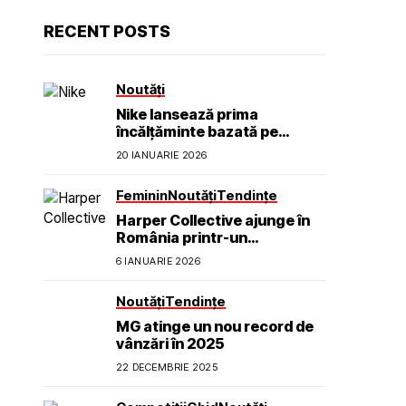
RECENT POSTS
Noutăți
Nike lansează prima
încălțăminte bazată pe
neuroștiință pentru a ajuta
20 IANUARIE 2026
sportivii să se simtă calmi,
concentrați și prezenți
Feminin
Noutăți
Tendințe
Harper Collective ajunge în
România printr-un
parteneriat exclusiv cu TOFF
6 IANUARIE 2026
Galleries
Noutăți
Tendințe
MG atinge un nou record de
vânzări în 2025
22 DECEMBRIE 2025