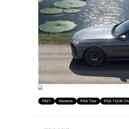
FAST
Genesis
PGA Tour
PGA TOUR Ch