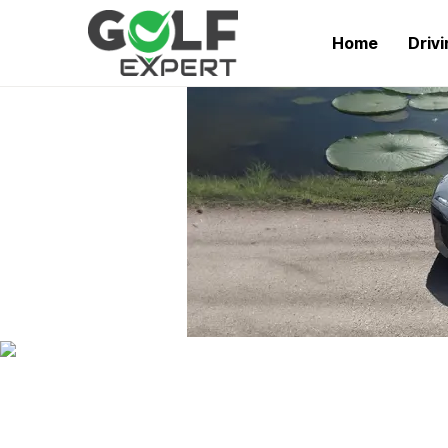
Home
Driv