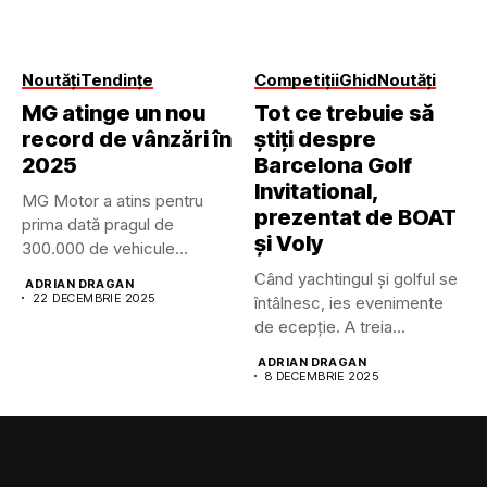
Noutăți
Tendințe
Competiții
Ghid
Noutăți
MG atinge un nou
Tot ce trebuie să
record de vânzări în
știți despre
2025
Barcelona Golf
Invitational,
MG Motor a atins pentru
prezentat de BOAT
prima dată pragul de
și Voly
300.000 de vehicule...
Când yachtingul și golful se
ADRIAN DRAGAN
22 DECEMBRIE 2025
întâlnesc, ies evenimente
de ecepție. A treia...
ADRIAN DRAGAN
8 DECEMBRIE 2025