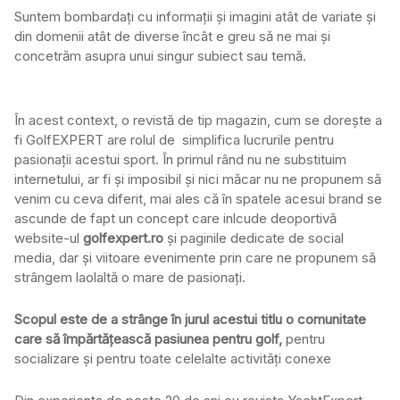
Suntem bombardați cu informații și imagini atât de variate și
din domenii atât de diverse încât e greu să ne mai și
concetrăm asupra unui singur subiect sau temă.
În acest context, o revistă de tip magazin, cum se dorește a
fi GolfEXPERT are rolul de simplifica lucrurile pentru
pasionații acestui sport. În primul rând nu ne substituim
internetului, ar fi și imposibil și nici măcar nu ne propunem să
venim cu ceva diferit, mai ales că în spatele acesui brand se
ascunde de fapt un concept care inlcude deoportivă
website-ul
golfexpert.ro
și paginile dedicate de social
media, dar și viitoare evenimente prin care ne propunem să
strângem laolaltă o mare de pasionați.
Scopul este de a strânge în jurul acestui titlu o comunitate
care să împărtățească pasiunea pentru golf,
pentru
socializare și pentru toate celelalte activități conexe