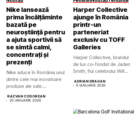
Noutăți
Feminin
Noutăți
Tendințe
Nike lansează
Harper Collective
prima încălțăminte
ajunge în România
bazată pe
printr-un
neuroștiință pentru
parteneriat
a ajuta sportivii să
exclusiv cu TOFF
se simtă calmi,
Galleries
concentrați și
Harper Collective, brandul
prezenți
de lux co-fondat de Jaden
Smith, fiul celebrului Will...
Nike aduce în România unul
dintre cele mai inovatoare
ADRIAN DRAGAN
produse ale sale:...
6 IANUARIE 2026
RAZVAN CODOREAN
20 IANUARIE 2026