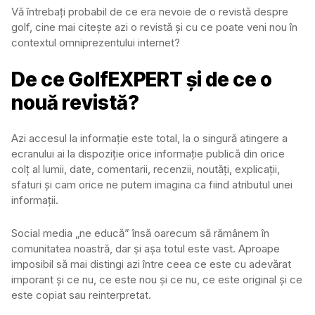
Vă întrebați probabil de ce era nevoie de o revistă despre
golf, cine mai citește azi o revistă și cu ce poate veni nou în
contextul omniprezentului internet?
De ce GolfEXPERT și de ce o
nouă revistă?
Azi accesul la informație este total, la o singură atingere a
ecranului ai la dispoziție orice informație publică din orice
colț al lumii, date, comentarii, recenzii, noutăți, explicații,
sfaturi și cam orice ne putem imagina ca fiind atributul unei
informații.
Social media „ne educă” însă oarecum să rămânem în
comunitatea noastră, dar și așa totul este vast. Aproape
imposibil să mai distingi azi între ceea ce este cu adevărat
imporant și ce nu, ce este nou și ce nu, ce este original și ce
este copiat sau reinterpretat.