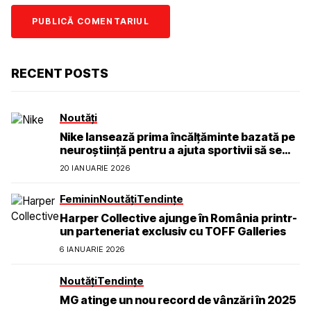
RECENT POSTS
Noutăți
Nike lansează prima încălțăminte bazată pe
neuroștiință pentru a ajuta sportivii să se
simtă calmi, concentrați și prezenți
20 IANUARIE 2026
Feminin
Noutăți
Tendințe
Harper Collective ajunge în România printr-
un parteneriat exclusiv cu TOFF Galleries
6 IANUARIE 2026
Noutăți
Tendințe
MG atinge un nou record de vânzări în 2025