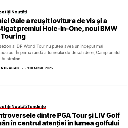
etiții
Noutăți
iel Gale a reușit lovitura de vis și a
tigat premiul Hole-in-One, noul BMW
 Touring
sezon al DP World Tour nu putea avea un început mai
aculos. În prima rundă a turneului de deschidere, Campionatul
ustralian...
AN DRAGAN
28 NOIEMBRIE 2025
etiții
Noutăți
Tendințe
troversele dintre PGA Tour și LIV Golf
ân în centrul atenției în lumea golfului