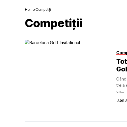
Home
Competiții
Competiții
Comp
Tot
Gol
Când 
treia
va...
ADRI