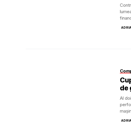
Contr
lumea
financ
ADRI
Comp
Cup
de 
Al do
perfo
mașini
ADRI