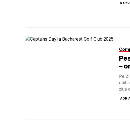
RAZV
Comp
Pes
– o
Pe 21
ediți
ziua c
ADRI