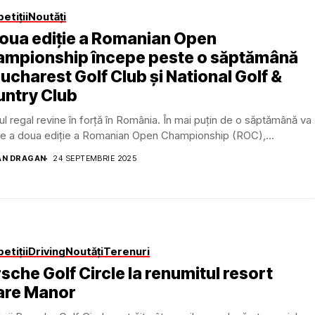
etiții
Noutăți
oua ediție a Romanian Open
mpionship începe peste o săptămână
Bucharest Golf Club și National Golf &
ntry Club
ul regal revine în forță în România. În mai puțin de o săptămână va
e a doua ediție a Romanian Open Championship (ROC),...
AN DRAGAN
24 SEPTEMBRIE 2025
etiții
Driving
Noutăți
Terenuri
sche Golf Circle la renumitul resort
are Manor