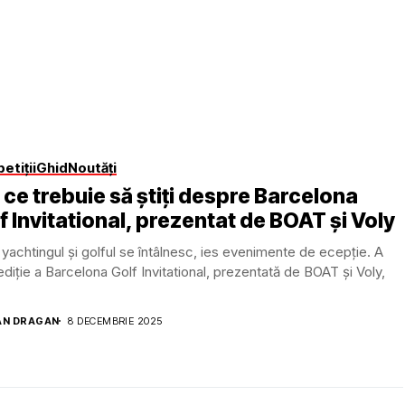
etiții
Ghid
Noutăți
 ce trebuie să știți despre Barcelona
f Invitational, prezentat de BOAT și Voly
yachtingul și golful se întâlnesc, ies evenimente de ecepție. A
 ediție a Barcelona Golf Invitational, prezentată de BOAT și Voly,
AN DRAGAN
8 DECEMBRIE 2025