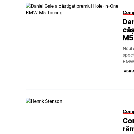
Comp
Dan
câș
M5
Noul 
spect
BMW A
ADRI
Comp
Con
răm