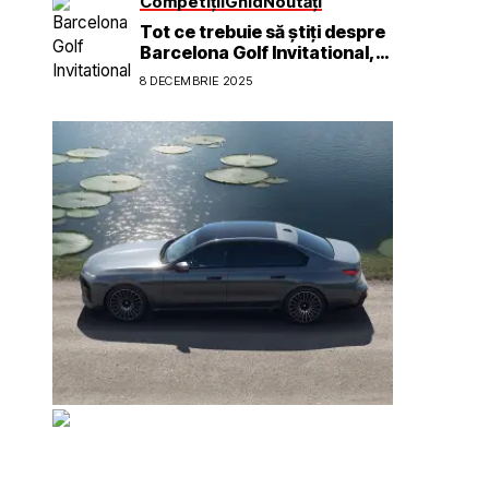
Competiții
Ghid
Noutăți
Tot ce trebuie să știți despre
Barcelona Golf Invitational,
prezentat de BOAT și Voly
8 DECEMBRIE 2025