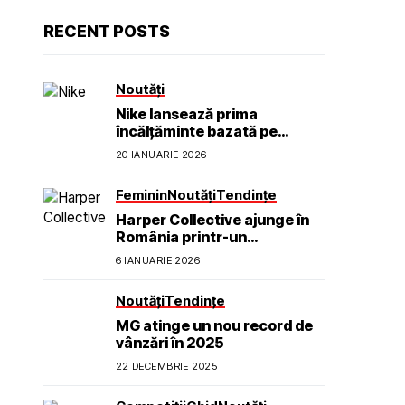
RECENT POSTS
Noutăți
Nike lansează prima
încălțăminte bazată pe
neuroștiință pentru a ajuta
20 IANUARIE 2026
sportivii să se simtă calmi,
concentrați și prezenți
Feminin
Noutăți
Tendințe
Harper Collective ajunge în
România printr-un
parteneriat exclusiv cu TOFF
6 IANUARIE 2026
Galleries
Noutăți
Tendințe
MG atinge un nou record de
vânzări în 2025
22 DECEMBRIE 2025