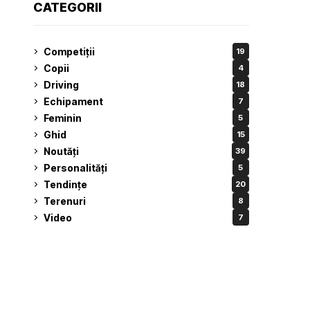
CATEGORII
Competiții
19
Copii
4
Driving
18
Echipament
7
Feminin
5
Ghid
15
Noutăți
39
Personalități
5
Tendințe
20
Terenuri
8
Video
7