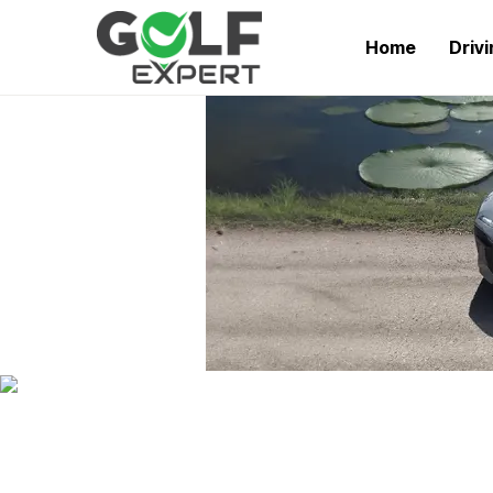
Home
Driv