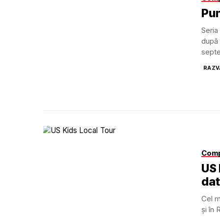
Pun
Seria
după 
septe
RAZV
Comp
US 
dat
Cel m
și în 