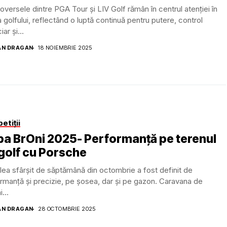
oversele dintre PGA Tour și LIV Golf rămân în centrul atenției în
 golfului, reflectând o luptă continuă pentru putere, control
iar și...
AN DRAGAN
18 NOIEMBRIE 2025
etiții
a BrOni 2025- Performanță pe terenul
golf cu Porsche
ilea sfârșit de săptămână din octombrie a fost definit de
rmanță și precizie, pe șosea, dar și pe gazon. Caravana de
...
AN DRAGAN
28 OCTOMBRIE 2025