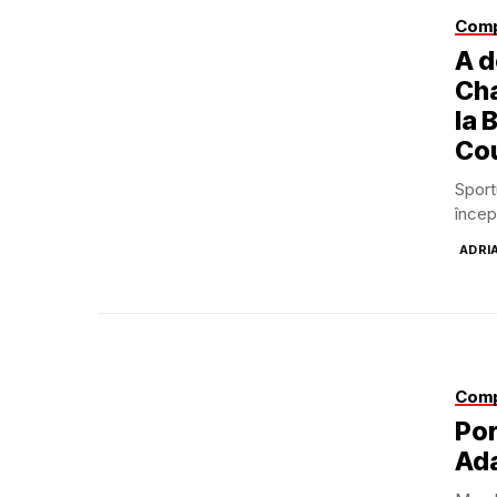
Comp
A d
Cha
la 
Cou
Sport
încep
ADRI
Comp
Por
Ad