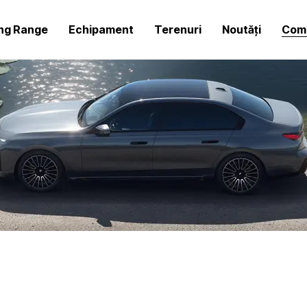
ing Range
Echipament
Terenuri
Noutăți
Comp