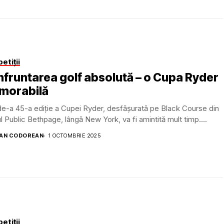
etiții
fruntarea golf absolută – o Cupa Ryder
morabilă
e-a 45-a ediţie a Cupei Ryder, desfăşurată pe Black Course din
l Public Bethpage, lângă New York, va fi amintită mult timp....
AN CODOREAN
1 OCTOMBRIE 2025
etiții