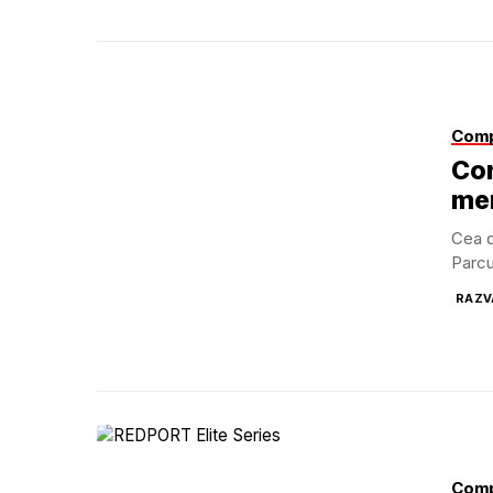
Comp
Con
me
Cea d
Parcu
RAZV
Comp