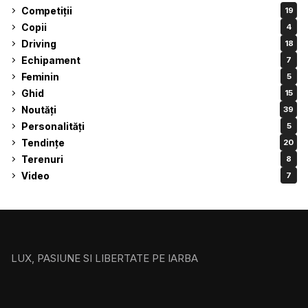
Competiții
19
Copii
4
Driving
18
Echipament
7
Feminin
5
Ghid
15
Noutăți
39
Personalități
5
Tendințe
20
Terenuri
8
Video
7
LUX, PASIUNE SI LIBERTATE PE IARBA