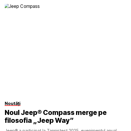
Noutăți
Noul Jeep® Compass merge pe
filosofia „Jeep Way”
Jeep® a participat la Tannistest 2025, evenimentul anual