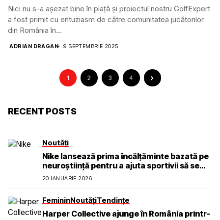
Nici nu s-a așezat bine în piață și proiectul nostru GolfExpert
a fost primit cu entuziasm de către comunitatea jucătorilor
din România în...
ADRIAN DRAGAN
9 SEPTEMBRIE 2025
1
2
3
4
RECENT POSTS
Noutăți
Nike lansează prima încălțăminte bazată pe
neuroștiință pentru a ajuta sportivii să se
simtă calmi, concentrați și prezenți
20 IANUARIE 2026
Feminin
Noutăți
Tendințe
Harper Collective ajunge în România printr-