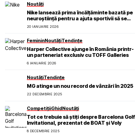
Noutăți
Nike lansează prima încălțăminte bazată pe
neuroștiință pentru a ajuta sportivii să se
simtă calmi, concentrați și prezenți
20 IANUARIE 2026
Feminin
Noutăți
Tendințe
Harper Collective ajunge în România printr-
un parteneriat exclusiv cu TOFF Galleries
6 IANUARIE 2026
Noutăți
Tendințe
MG atinge un nou record de vânzări în 2025
22 DECEMBRIE 2025
Competiții
Ghid
Noutăți
Tot ce trebuie să știți despre Barcelona Golf
Invitational, prezentat de BOAT și Voly
8 DECEMBRIE 2025