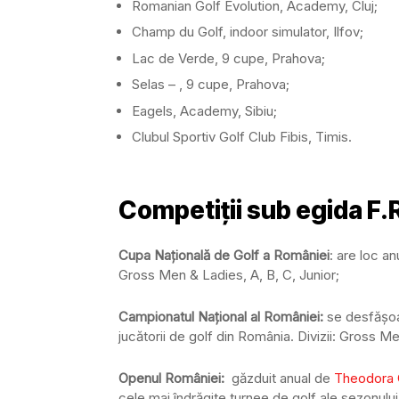
Romanian Golf Evolution, Academy, Cluj;
Champ du Golf, indoor simulator, Ilfov;
Lac de Verde, 9 cupe, Prahova;
Selas – , 9 cupe, Prahova;
Eagels, Academy, Sibiu;
Clubul Sportiv Golf Club Fibis, Timis.
Competiții sub egida F.
Cupa Națională de Golf a României
: are loc an
Gross Men & Ladies, A, B, C, Junior;
Campionatul Național al României:
se desfășoar
jucătorii de golf din România. Divizii: Gross Me
Openul României:
găzduit anual de
Theodora 
cele mai îndrăgite turnee de golf ale sezonului