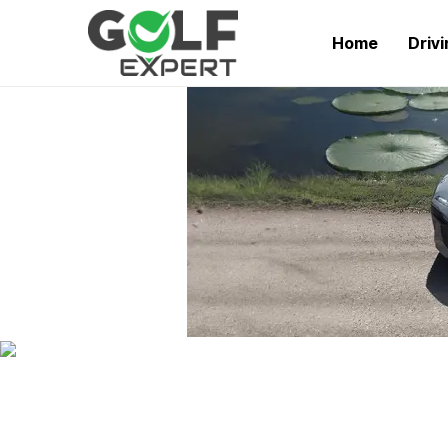
Home
Driv