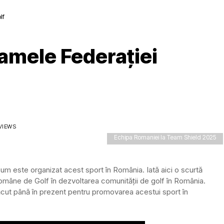
lf
ramele Federației
 VIEWS
Echipa Romaniei la Team Shield 2025
 este organizat acest sport în România. Iată aici o scurtă
 Române de Golf în dezvoltarea comunității de golf în România.
cut până în prezent pentru promovarea acestui sport în