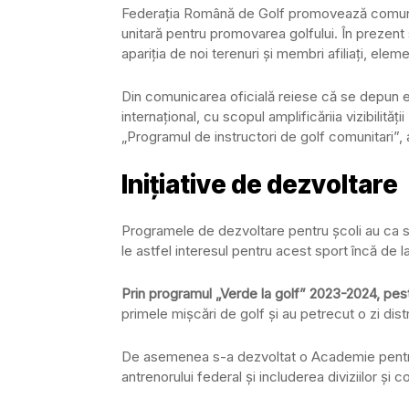
Federația Română de Golf promovează comunica
unitară pentru promovarea golfului. În prezent
apariția de noi terenuri și membri afiliați, el
Din comunicarea oficială reiese că se depun efo
internațional, cu scopul amplificăriia vizibilităț
„Programul de instructori de golf comunitari”
Inițiative de dezvoltare
Programele de dezvoltare pentru școli au ca sco
le astfel interesul pentru acest sport încă de l
Prin programul „Verde la golf” 2023-2024, pest
primele mișcări de golf și au petrecut o zi distr
De asemenea s-a dezvoltat o Academie pentru 
antrenorului federal și includerea diviziilor și com