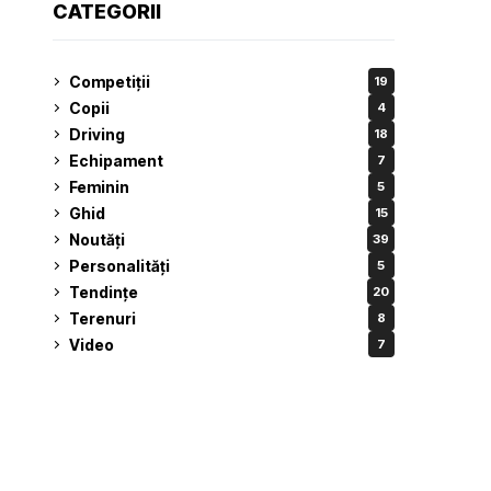
CATEGORII
Competiții
19
Copii
4
Driving
18
Echipament
7
Feminin
5
Ghid
15
Noutăți
39
Personalități
5
Tendințe
20
Terenuri
8
Video
7