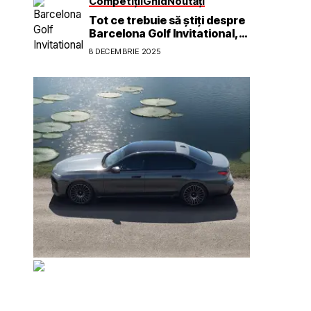
Competiții
Ghid
Noutăți
Tot ce trebuie să știți despre
Barcelona Golf Invitational,
prezentat de BOAT și Voly
8 DECEMBRIE 2025