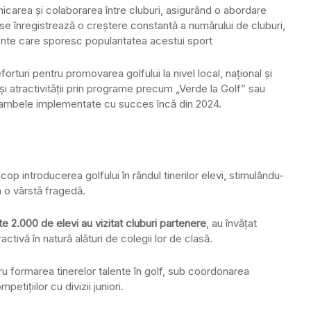
rea și colaborarea între cluburi, asigurând o abordare
 se înregistrează o creștere constantă a numărului de cluburi,
emente care sporesc popularitatea acestui sport
rturi pentru promovarea golfului la nivel local, național și
ii și atractivității prin programe precum „Verde la Golf” sau
, ambele implementate cu succes încă din 2024.
p introducerea golfului în rândul tinerilor elevi, stimulându-
a o vârstă fragedă.
e 2.000 de elevi au vizitat cluburi partenere
, au învățat
activă în natură alături de colegii lor de clasă.
formarea tinerelor talente în golf, sub coordonarea
petițiilor cu divizii juniori.