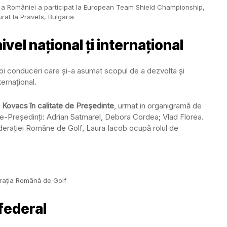
lă a României a participat la European Team Shield Championship,
rat la Pravets, Bulgaria
vel național ți internațional
i conduceri care și-a asumat scopul de a dezvolta și
ernațional.
 Kovacs în calitate de Președinte
, urmat in organigramă de
ice-Președinți: Adrian Satmarel, Debora Cordea; Vlad Florea.
ederației Române de Golf, Laura Iacob ocupă rolul de
rația Română de Golf
federal