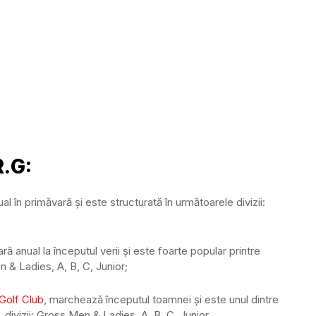
R.G:
ual în primăvară și este structurată în următoarele divizii:
ă anual la începutul verii și este foarte popular printre
n & Ladies, A, B, C, Junior;
Golf Club
, marchează începutul toamnei și este unul dintre
, divizii: Gross Men & Ladies, A, B, C, Junior