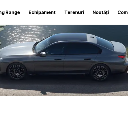
ing Range
Echipament
Terenuri
Noutăți
Comp