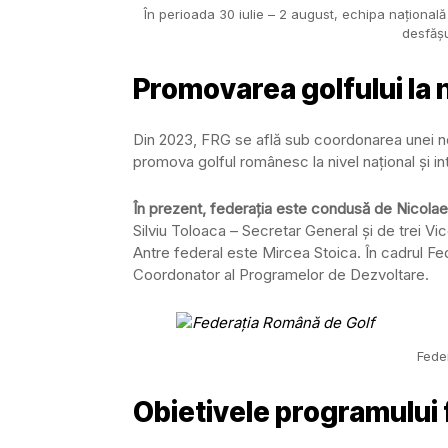
În perioada 30 iulie – 2 august, echipa naționa
desfășu
Promovarea golfului la ni
Din 2023, FRG se află sub coordonarea unei no
promova golful românesc la nivel național și int
În prezent, federația este condusă de Nicolae
Silviu Toloaca – Secretar General și de trei V
Antre federal este Mircea Stoica. În cadrul F
Coordonator al Programelor de Dezvoltare.
Fede
Obietivele programului 