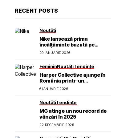
RECENT POSTS
Noutăți
Nike lansează prima
încălțăminte bazată pe
neuroștiință pentru a ajuta
20 IANUARIE 2026
sportivii să se simtă calmi,
concentrați și prezenți
Feminin
Noutăți
Tendințe
Harper Collective ajunge în
România printr-un
parteneriat exclusiv cu TOFF
6 IANUARIE 2026
Galleries
Noutăți
Tendințe
MG atinge un nou record de
vânzări în 2025
22 DECEMBRIE 2025