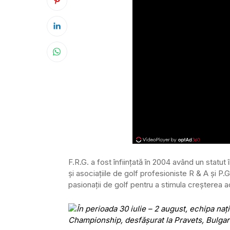
F.R.G. a fost înființată în 2004 având un statu
și asociațiile de golf profesioniste R & A și P.G
pasionații de golf pentru a stimula creșterea a