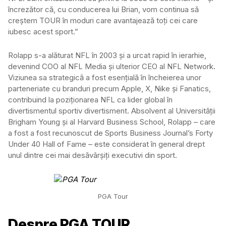
încrezător că, cu conducerea lui Brian, vom continua să
creștem TOUR în moduri care avantajează toți cei care
iubesc acest sport.”
Rolapp s-a alăturat NFL în 2003 și a urcat rapid în ierarhie,
devenind COO al NFL Media și ulterior CEO al NFL Network.
Viziunea sa strategică a fost esențială în încheierea unor
parteneriate cu branduri precum Apple, X, Nike și Fanatics,
contribuind la poziționarea NFL ca lider global în
divertismentul sportiv divertisment. Absolvent al Universității
Brigham Young și al Harvard Business School, Rolapp – care
a fost a fost recunoscut de Sports Business Journal’s Forty
Under 40 Hall of Fame – este considerat în general drept
unul dintre cei mai desăvârșiți executivi din sport.
PGA Tour
Despre PGA TOUR