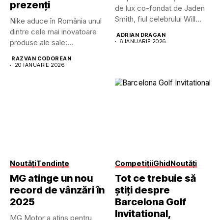
prezenți
de lux co-fondat de Jaden
Smith, fiul celebrului Will...
Nike aduce în România unul
dintre cele mai inovatoare
ADRIAN DRAGAN
produse ale sale:...
6 IANUARIE 2026
RAZVAN CODOREAN
20 IANUARIE 2026
Noutăți
Tendințe
Competiții
Ghid
Noutăți
MG atinge un nou
Tot ce trebuie să
record de vânzări în
știți despre
2025
Barcelona Golf
Invitational,
MG Motor a atins pentru