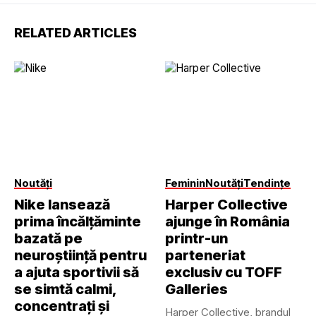
RELATED ARTICLES
Noutăți
Feminin
Noutăți
Tendințe
Nike lansează
Harper Collective
prima încălțăminte
ajunge în România
bazată pe
printr-un
neuroștiință pentru
parteneriat
a ajuta sportivii să
exclusiv cu TOFF
se simtă calmi,
Galleries
concentrați și
Harper Collective, brandul