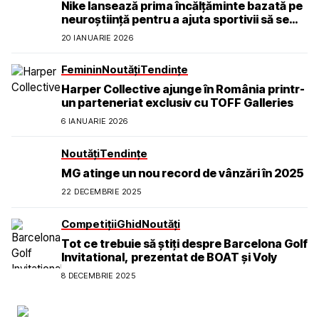
Nike lansează prima încălțăminte bazată pe
neuroștiință pentru a ajuta sportivii să se
simtă calmi, concentrați și prezenți
20 IANUARIE 2026
Feminin
Noutăți
Tendințe
Harper Collective ajunge în România printr-
un parteneriat exclusiv cu TOFF Galleries
6 IANUARIE 2026
Noutăți
Tendințe
MG atinge un nou record de vânzări în 2025
22 DECEMBRIE 2025
Competiții
Ghid
Noutăți
Tot ce trebuie să știți despre Barcelona Golf
Invitational, prezentat de BOAT și Voly
8 DECEMBRIE 2025