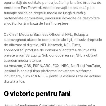
oportunități de echitate pentru jucători și lansând inițiativa de
cercetare Fan Forward. Aceste inovații se bazează pe o
fundație solidă de drepturi media de lungă durată și
parteneriate corporative, parcursuri dovedite de dezvoltare
a jucătorilor și o bază de fani în creștere.
Ca Chief Media și Business Officer al NFL, Rolapp a
supravegheat afacerile comerciale ale ligii, inclusiv drepturile
de difuzare și digitale, NFL Network, NFL Films,
sponsorizări, produse de consum și entitatea de investiții
private a ligii, 32 Equity. Sub conducerea sa, NFL a obținut
acorduri media istorice
cu Amazon, CBS, ESPN/ABC, FOX, NBC, Netflix și YouTube,
lansând în același timp platforme inovatoare platforme
inovatoare, cum ar fi NFL + pentru a extinde raza de acțiune
digitală a ligii.
O victorie pentru fani
„Vreau să mulțumesc Comitetului de căutare pentru că a