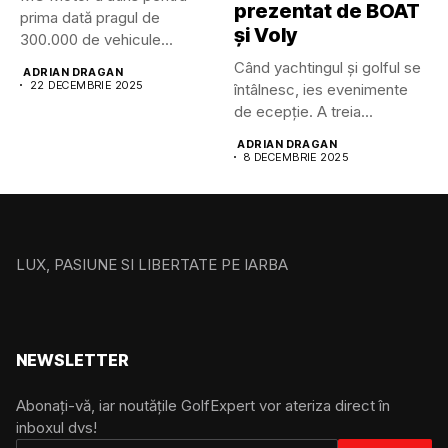
prezentat de BOAT
prima dată pragul de
și Voly
300.000 de vehicule...
Când yachtingul și golful se
ADRIAN DRAGAN
22 DECEMBRIE 2025
întâlnesc, ies evenimente
de ecepție. A treia...
ADRIAN DRAGAN
8 DECEMBRIE 2025
LUX, PASIUNE SI LIBERTATE PE IARBA
NEWSLETTER
Abonați-vă, iar noutățile GolfExpert vor ateriza direct în
inboxul dvs!