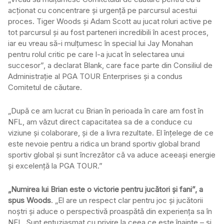
acționat cu concentrare și urgență pe parcursul acestui
proces. Tiger Woods și Adam Scott au jucat roluri active pe
tot parcursul și au fost parteneri incredibili în acest proces,
iar eu vreau să-i mulțumesc în special lui Jay Monahan
pentru rolul critic pe care l-a jucat în selectarea unui
succesor”, a declarat Blank, care face parte din Consiliul de
Administrație al PGA TOUR Enterprises și a condus
Comitetul de căutare.
„După ce am lucrat cu Brian în perioada în care am fost în
NFL, am văzut direct capacitatea sa de a conduce cu
viziune și colaborare, și de a livra rezultate. El înțelege de ce
este nevoie pentru a ridica un brand sportiv global brand
sportiv global și sunt încrezător că va aduce aceeași energie
și excelență la PGA TOUR.”
„Numirea lui Brian este o victorie pentru jucători și fani”, a
spus Woods
. „El are un respect clar pentru joc și jucătorii
noștri și aduce o perspectivă proaspătă din experiența sa în
NFL. Sunt entuziasmat cu privire la ceea ce este înainte – și