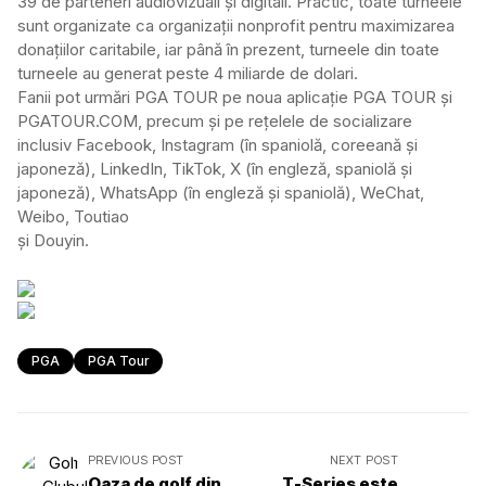
39 de parteneri audiovizuali și digitali. Practic, toate turneele
sunt organizate ca organizații nonprofit pentru maximizarea
donațiilor caritabile, iar până în prezent, turneele din toate
turneele au generat peste 4 miliarde de dolari.
Fanii pot urmări PGA TOUR pe noua aplicație PGA TOUR și
PGATOUR.COM, precum și pe rețelele de socializare
inclusiv Facebook, Instagram (în spaniolă, coreeană și
japoneză), LinkedIn, TikTok, X (în engleză, spaniolă și
japoneză), WhatsApp (în engleză și spaniolă), WeChat,
Weibo, Toutiao
și Douyin.
PGA
PGA Tour
PREVIOUS POST
NEXT POST
Oaza de golf din
T-Series este