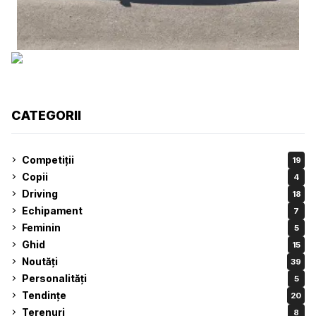
CATEGORII
Competiții
19
Copii
4
Driving
18
Echipament
7
Feminin
5
Ghid
15
Noutăți
39
Personalități
5
Tendințe
20
Terenuri
8