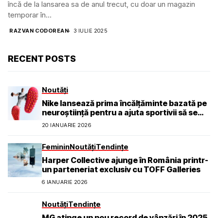
încă de la lansarea sa de anul trecut, cu doar un magazin
temporar în...
RAZVAN CODOREAN
3 IULIE 2025
RECENT POSTS
Noutăți
Nike lansează prima încălțăminte bazată pe
neuroștiință pentru a ajuta sportivii să se
simtă calmi, concentrați și prezenți
20 IANUARIE 2026
Feminin
Noutăți
Tendințe
Harper Collective ajunge în România printr-
un parteneriat exclusiv cu TOFF Galleries
6 IANUARIE 2026
Noutăți
Tendințe
MG atinge un nou record de vânzări în 2025