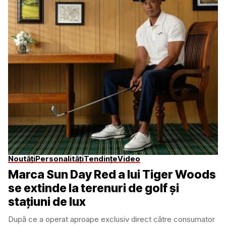
Noutăți
Personalități
Tendințe
Video
Marca Sun Day Red a lui Tiger Woods
se extinde la terenuri de golf și
stațiuni de lux
După ce a operat aproape exclusiv direct către consumator