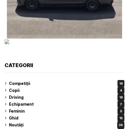
CATEGORII
Competiții
19
Copii
4
Driving
18
Echipament
7
Feminin
5
Ghid
15
Noutăți
39