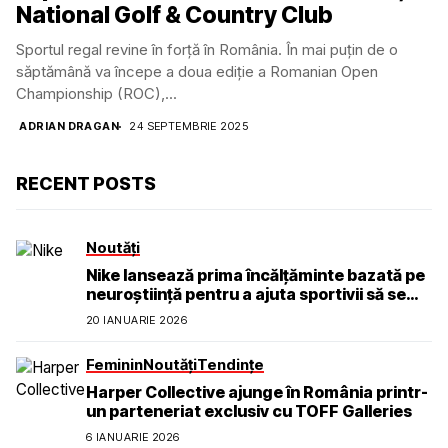
National Golf & Country Club
Sportul regal revine în forță în România. În mai puțin de o
săptămână va începe a doua ediție a Romanian Open
Championship (ROC),...
ADRIAN DRAGAN
24 SEPTEMBRIE 2025
RECENT POSTS
Noutăți
Nike lansează prima încălțăminte bazată pe
neuroștiință pentru a ajuta sportivii să se
simtă calmi, concentrați și prezenți
20 IANUARIE 2026
Feminin
Noutăți
Tendințe
Harper Collective ajunge în România printr-
un parteneriat exclusiv cu TOFF Galleries
6 IANUARIE 2026