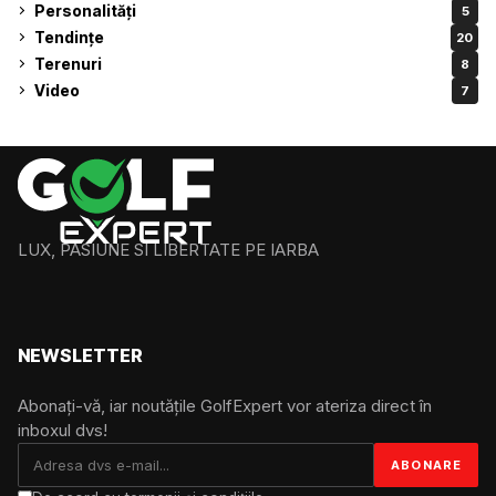
Personalități
5
Tendințe
20
Terenuri
8
Video
7
LUX, PASIUNE SI LIBERTATE PE IARBA
NEWSLETTER
Abonați-vă, iar noutățile GolfExpert vor ateriza direct în
inboxul dvs!