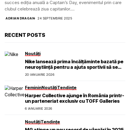
succes ediția anuală a Captain’s Day, evenimentul prin care
clubul celebrează ziua capitanilor....
ADRIAN DRAGAN
24 SEPTEMBRIE 2025
RECENT POSTS
Noutăți
Nike lansează prima încălțăminte bazată pe
neuroștiință pentru a ajuta sportivii să se
simtă calmi, concentrați și prezenți
20 IANUARIE 2026
Feminin
Noutăți
Tendințe
Harper Collective ajunge în România printr-
un parteneriat exclusiv cu TOFF Galleries
6 IANUARIE 2026
Noutăți
Tendințe
MG atinge un nou record de vânzări în 2025