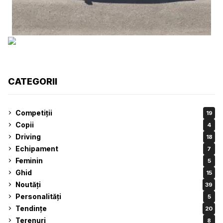
CATEGORII
Competiții
19
Copii
4
Driving
18
Echipament
7
Feminin
5
Ghid
15
Noutăți
39
Personalități
5
Tendințe
20
Terenuri
8