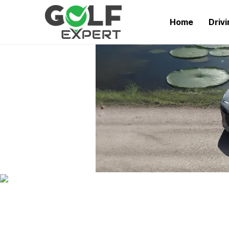
Home
Driv