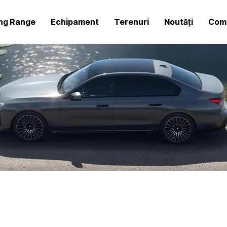
ing Range
Echipament
Terenuri
Noutăți
Comp