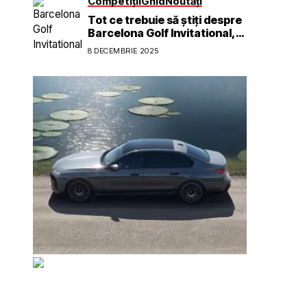
Competiții
Ghid
Noutăți
Tot ce trebuie să știți despre
Barcelona Golf Invitational,
prezentat de BOAT și Voly
8 DECEMBRIE 2025