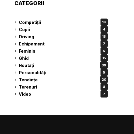
CATEGORII
Competiții
19
Copii
4
Driving
18
Echipament
7
Feminin
5
Ghid
15
Noutăți
39
Personalități
5
Tendințe
20
Terenuri
8
Video
7