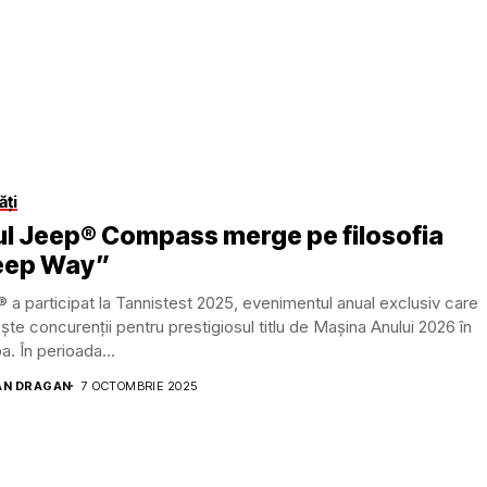
ăți
l Jeep® Compass merge pe filosofia
eep Way”
 a participat la Tannistest 2025, evenimentul anual exclusiv care
ște concurenții pentru prestigiosul titlu de Mașina Anului 2026 în
a. În perioada...
AN DRAGAN
7 OCTOMBRIE 2025