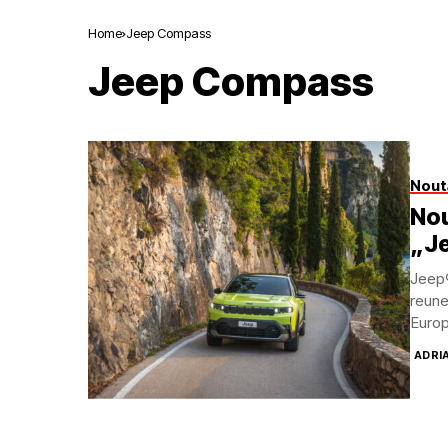
Home
Jeep Compass
Jeep Compass
Nout
Nou
„J
Jeep®
reune
Europ
ADRI