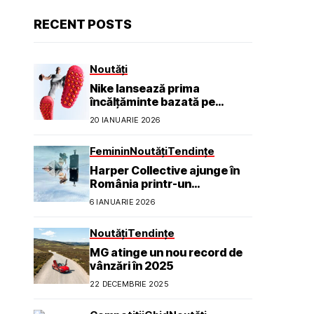
RECENT POSTS
Noutăți
Nike lansează prima
încălțăminte bazată pe
neuroștiință pentru a ajuta
20 IANUARIE 2026
sportivii să se simtă calmi,
concentrați și prezenți
Feminin
Noutăți
Tendințe
Harper Collective ajunge în
România printr-un
parteneriat exclusiv cu TOFF
6 IANUARIE 2026
Galleries
Noutăți
Tendințe
MG atinge un nou record de
vânzări în 2025
22 DECEMBRIE 2025