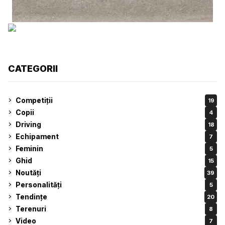
CATEGORII
Competiții
19
Copii
4
Driving
18
Echipament
7
Feminin
5
Ghid
15
Noutăți
39
Personalități
5
Tendințe
20
Terenuri
8
Video
7