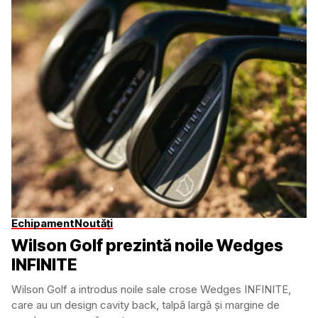
Echipament
Noutăți
Wilson Golf prezintă noile Wedges
INFINITE
Wilson Golf a introdus noile sale crose Wedges INFINITE,
care au un design cavity back, talpă largă și margine de