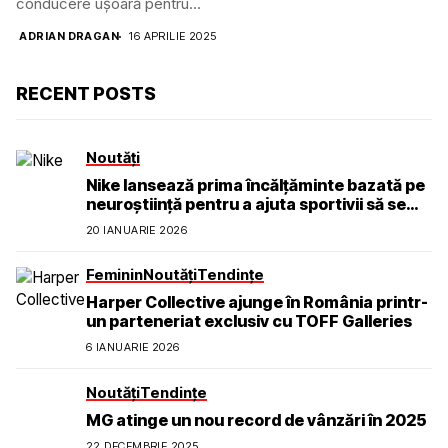
conducere ușoară pentru...
ADRIAN DRAGAN
16 APRILIE 2025
RECENT POSTS
Noutăți
Nike lansează prima încălțăminte bazată pe
neuroștiință pentru a ajuta sportivii să se
simtă calmi, concentrați și prezenți
20 IANUARIE 2026
Feminin
Noutăți
Tendințe
Harper Collective ajunge în România printr-
un parteneriat exclusiv cu TOFF Galleries
6 IANUARIE 2026
Noutăți
Tendințe
MG atinge un nou record de vânzări în 2025
22 DECEMBRIE 2025