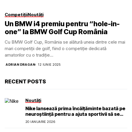
Competiții
Noutăți
Un BMW i4 premiu pentru “hole-in-
one” la BMW Golf Cup România
Cu BMW Golf Cup, România se alătură uneia dintre cele mai
mari competiţii de golf, fiind o competiţie dedicată
amatorilor cu o tradiţie...
ADRIAN DRAGAN
12 IUNIE 2025
RECENT POSTS
Noutăți
Nike lansează prima încălțăminte bazată pe
neuroștiință pentru a ajuta sportivii să se
simtă calmi, concentrați și prezenți
20 IANUARIE 2026