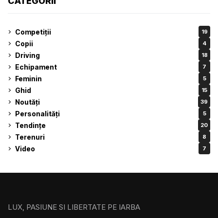
CATEGORII
Competiții
19
Copii
4
Driving
18
Echipament
7
Feminin
5
Ghid
15
Noutăți
39
Personalități
5
Tendințe
20
Terenuri
8
Video
7
LUX, PASIUNE SI LIBERTATE PE IARBA