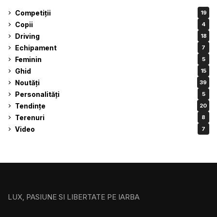
Competiții
19
Copii
4
Driving
18
Echipament
7
Feminin
5
Ghid
15
Noutăți
39
Personalități
5
Tendințe
20
Terenuri
8
Video
7
LUX, PASIUNE SI LIBERTATE PE IARBA