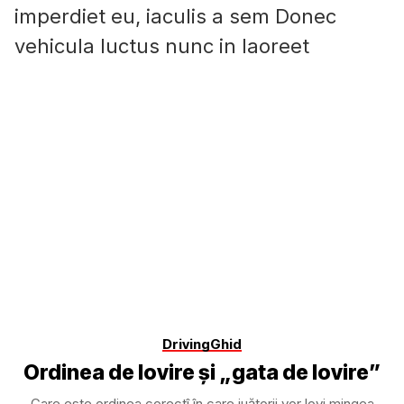
imperdiet eu, iaculis a sem Donec
vehicula luctus nunc in laoreet
Driving
Ghid
Ordinea de lovire și „gata de lovire”
Care este ordinea corectî în care juătorii vor lovi mingea