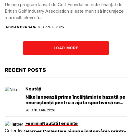
Un nou program lansat de Golf Foundation este finanțat de
British Golf Industry Association și este menit să încurajeze
mai mulți elevi să...
ADRIAN DRAGAN
16 APRILIE 2025
LOAD MORE
RECENT POSTS
Noutăți
Nike lansează prima încălțăminte bazată pe
neuroștiință pentru a ajuta sportivii să se
simtă calmi, concentrați și prezenți
20 IANUARIE 2026
Feminin
Noutăți
Tendințe
Harper Collective ajunge în România printr-